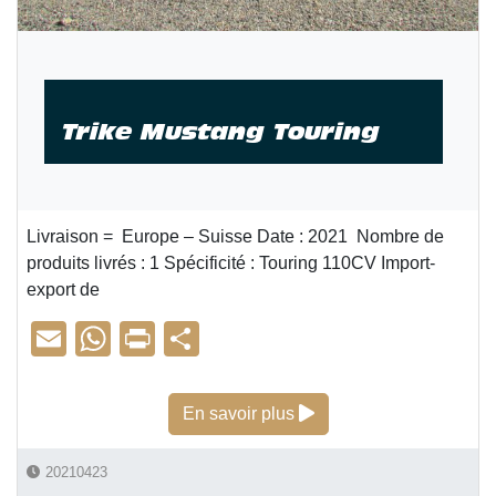
Trike Mustang Touring
Livraison = Europe – Suisse Date : 2021 Nombre de
produits livrés : 1 Spécificité : Touring 110CV Import-
export de
E
W
Pr
P
m
h
in
ar
ail
at
t
ta
Trike Mustang Touring
En savoir plus
s
g
A
er
20210423