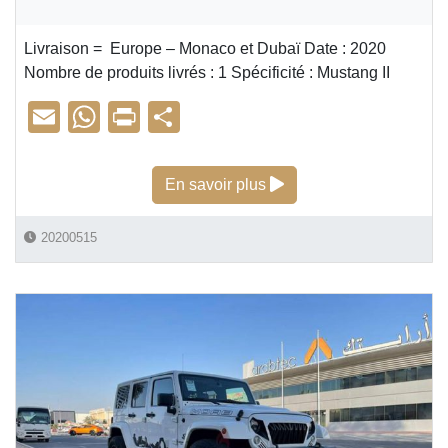
Livraison = Europe – Monaco et Dubaï Date : 2020
Nombre de produits livrés : 1 Spécificité : Mustang II
E
W
Pr
P
m
h
in
ar
ail
at
t
ta
Trike Mustang
En savoir plus
s
g
A
er
20200515
p
p