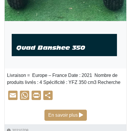
Quad Banshee 350
Livraison = Europe – France Date : 2021 Nombre de
produits livrés : 4 Spécificité : YFZ 350 cm3 Recherche
E
W
Pr
P
m
h
in
ar
ail
at
t
ta
Quad Banshee 350
En savoir plus
s
g
20210708