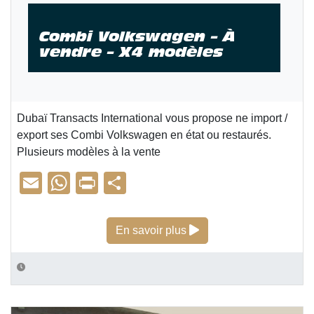
Combi Volkswagen – À
vendre – X4 modèles
Dubaï Transacts International vous propose ne import /
export ses Combi Volkswagen en état ou restaurés.
Plusieurs modèles à la vente
E
W
Pr
P
m
h
in
ar
ail
at
t
ta
Combi Volkswagen – À
En savoir plus
s
g
A
er
p