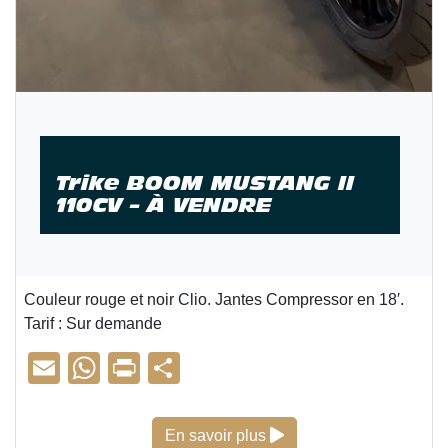
Trike BOOM MUSTANG II
110CV – À VENDRE
Couleur rouge et noir Clio. Jantes Compressor en 18′.
Tarif : Sur demande
E
W
Pr
P
m
h
in
ar
ail
at
t
ta
Trike BOOM MUSTANG
En savoir plus