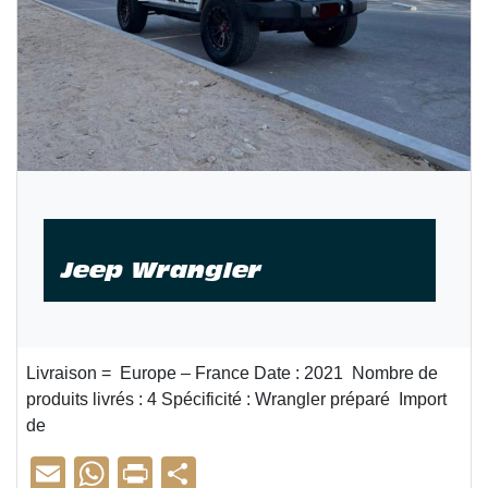
Jeep Wrangler
Livraison = Europe – France Date : 2021 Nombre de
produits livrés : 4 Spécificité : Wrangler préparé Import
de
E
W
Pr
P