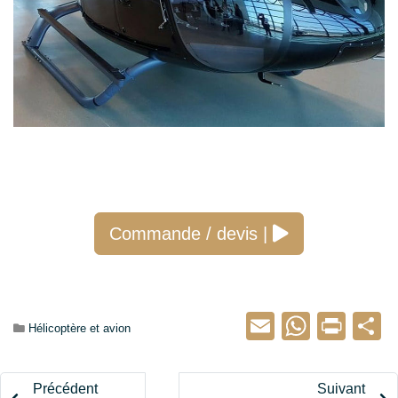
Commande / devis |
Email
Whats
Prin
P
Catégorie :
Hélicoptère et avion
Précédent
Suivant