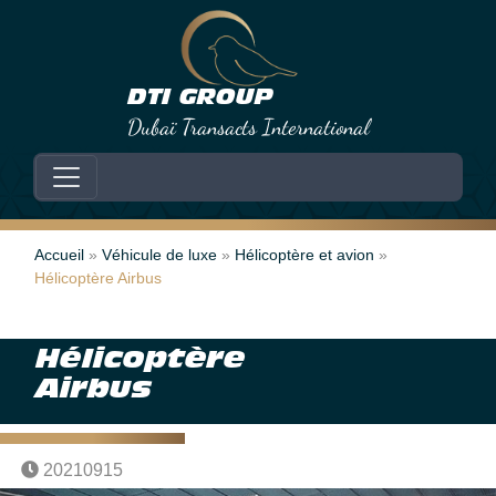
DTI GROUP
Dubaï Transacts International
Skip to primary content
Skip to footer content
Accueil
 » 
Véhicule de luxe
 » 
Hélicoptère et avion
 » 
Hélicoptère Airbus
Hélicoptère
Airbus
20210915