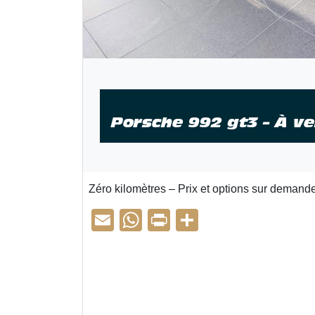
Porsche 992 gt3 – À v
Zéro kilomètres – Prix et options sur demande
E
W
Pr
P
m
h
in
ar
ail
at
t
ta
s
g
A
er