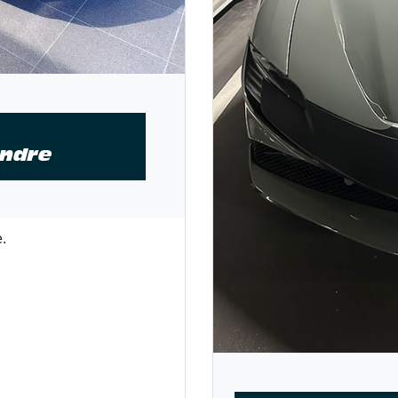
endre
.