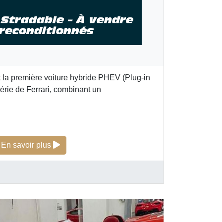
 Stradable – À vendre
 reconditionnés
t la première voiture hybride PHEV (Plug-in
série de Ferrari, combinant un
Ferrari SF90 Stradable – À vendre X4 – Dont 
En savoir plus