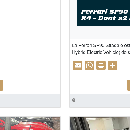
Ferrari SF90
X4 – Dont x2
La Ferrari SF90 Stradale es
Hybrid Electric Vehicle) de 
E
W
Pr
P
m
h
in
ar
ail
at
t
ta
Porsche 992 gt3 – À vendre
s
g
A
er
p
p