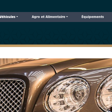
Véhicules
Agro et Alimentaire
Équipements
 to primary content
 to footer content