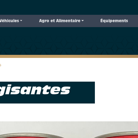
Véhicules
Agro et Alimentaire
Équipements
 to primary content
 to footer content
s
gisantes