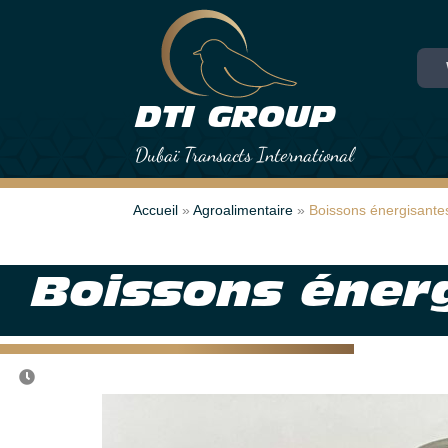
Skip
Skip
DTI GROUP
Dubaï Transacts International
Accueil
 » 
Agroalimentaire
 » 
Boissons énergisante
Boissons éner