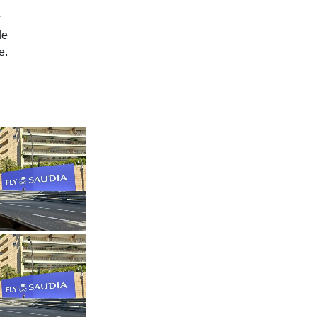
r
de
e.