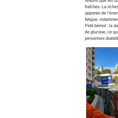
Notons que les da
fraîches. La rich
apporter de l’éner
fatigue, notammen
Petit bémol : la d
de glucose, ce qu
personnes diabét