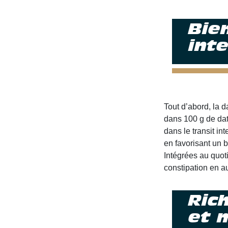
Bie
inte
Tout d’abord, la d
dans 100 g de datt
dans le transit in
en favorisant un b
Intégrées au quoti
constipation en a
Ric
et 