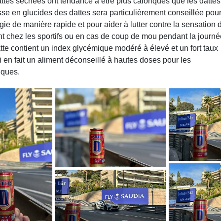
ttes séchées ont tendance à être plus caloriques que les dattes
esse en glucides des dattes sera particulièrement conseillée pou
gie de manière rapide et pour aider à lutter contre la sensation 
t chez les sportifs ou en cas de coup de mou pendant la journé
atte contient un index glycémique modéré à élevé et un fort taux
i en fait un aliment déconseillé à hautes doses pour les
iques.