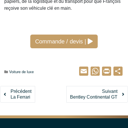
papiers, de la logistique et du transport pour que François
reçoive son véhicule clé en main.
Commande / devis |
Email
Whats
Prin
P
Catégorie :
Voiture de luxe
Précédent
Suivant
La Ferrari
Bentley Continental GT