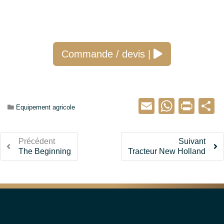
Commande / devis |
Email
Whats
Prin
P
Catégorie :
Equipement agricole
Précédent
Suivant
The Beginning
Tracteur New Holland