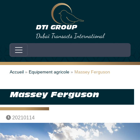
DTI GROUP
Dubaï Transacts International
Skip to primary content
Skip to footer content
Accueil
 » 
Equipement agricole
 » 
Massey Ferguson
Massey Ferguson
20210114